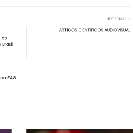
NEXT ARTICLE
ARTÍGOS CIENTÍFICOS AUDIOVISUAL
e do
Brasil
omFAG
W
e
b
s
i
t
e